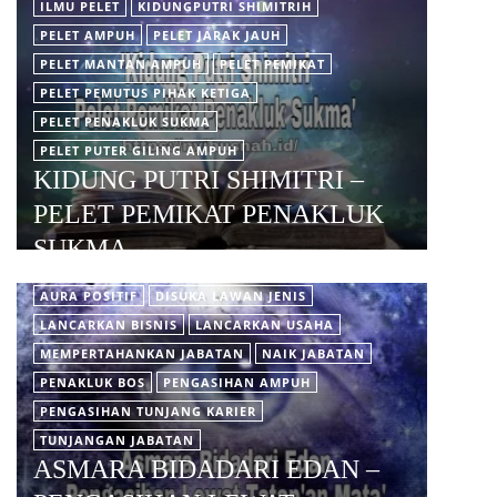
ILMU PELET
KIDUNGPUTRI SHIMITRIH
PELET AMPUH
PELET JARAK JAUH
PELET MANTAN AMPUH
PELET PEMIKAT
PELET PEMUTUS PIHAK KETIGA
PELET PENAKLUK SUKMA
PELET PUTER GILING AMPUH
KIDUNG PUTRI SHIMITRI –
PELET PEMIKAT PENAKLUK
SUKMA
AURA POSITIF
DISUKA LAWAN JENIS
LANCARKAN BISNIS
LANCARKAN USAHA
MEMPERTAHANKAN JABATAN
NAIK JABATAN
PENAKLUK BOS
PENGASIHAN AMPUH
PENGASIHAN TUNJANG KARIER
TUNJANGAN JABATAN
ASMARA BIDADARI EDAN –