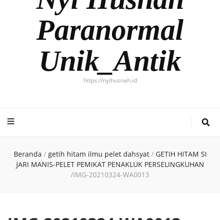
Paranormal
Unik_Antik
https://nyihusnah.id
Beranda
/
getih hitam ilmu pelet dahsyat
/
GETIH HITAM SI
JARI MANIS-PELET PEMIKAT PENAKLUK PERSELINGKUHAN
/
IMG-20210324-WA0013